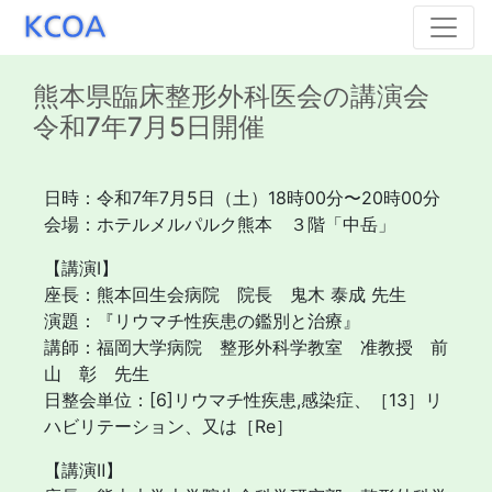
熊本県臨床整形外科医会の講演会
令和7年7月5日開催
日時：令和7年7月5日（土）18時00分〜20時00分
会場：ホテルメルパルク熊本 ３階「中岳」
【講演Ⅰ】
座長：熊本回生会病院 院長 鬼木 泰成 先生
演題：『リウマチ性疾患の鑑別と治療』
講師：福岡大学病院 整形外科学教室 准教授 前
山 彰 先生
日整会単位：[6]リウマチ性疾患,感染症、［13］リ
ハビリテーション、又は［Re］
【講演Ⅱ】