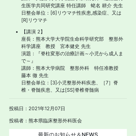
生医学共同研究講座 特任講師 蛯名 耕介 先生
日整会単位：[6]リウマチ性疾患,感染症、又は
[R]リウマチ
【講演 2】
座長：熊本大学大学院生命科学研究部 整形外
科学講座 教授 宮本健史 先生
演題：『脊柱変形の治療計画～小児から成人ま
で～』
講師：熊本大学病院 整形外科 特任准教授
藤本 徹 先生
日整会単位：[3]小児整形外科疾患、［7］脊
椎・脊髄疾患、又は[SS]脊椎脊髄病
投稿日：2021年12月07日
投稿者：熊本県臨床整形外科医会
最新のお知らせ＆NEWS