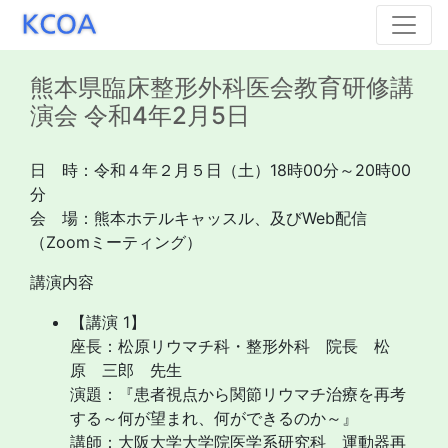
熊本県臨床整形外科医会教育研修講
演会 令和4年2月5日
日 時：令和４年２月５日（土）18時00分～20時00
分
会 場：熊本ホテルキャッスル、及びWeb配信
（Zoomミーティング）
講演内容
【講演 1】
座長：松原リウマチ科・整形外科 院長 松
原 三郎 先生
演題：『患者視点から関節リウマチ治療を再考
する～何が望まれ、何ができるのか～』
講師：大阪大学大学院医学系研究科 運動器再