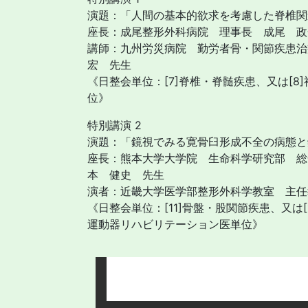
演題：「人間の基本的欲求を考慮した脊椎関
座長：成尾整形外科病院 理事長 成尾 政
講師：九州労災病院 勤労者骨・関節疾患治
宏 先生
《日整会単位：[7]脊椎・脊髄疾患、又は[8
位》
特別講演 2
演題：「鏡視でみる寛骨臼形成不全の病態と
座長：熊本大学大学院 生命科学研究部 総
本 健史 先生
演者：近畿大学医学部整形外科学教室 主任
《日整会単位：[11]骨盤・股関節疾患、又は
運動器リハビリテーション医単位》